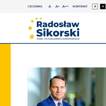
A
A+
A++
CZCIONKA
KONTRAST
A
A
Czcionka lekko powiększona
Czcionka średnia
Czcionka duża
Kontras
Ko