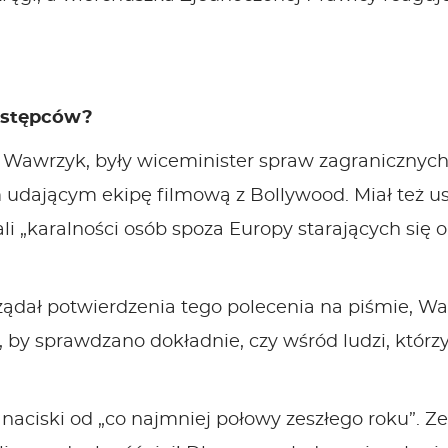
estępców?
r Wawrzyk, były wiceminister spraw zagranicznych,
m udającym ekipę filmową z Bollywood. Miał też u
li „karalności osób spoza Europy starających się o
dał potwierdzenia tego polecenia na piśmie, Waw
 by sprawdzano dokładnie, czy wśród ludzi, którzy 
aciski od „co najmniej połowy zeszłego roku”. Z