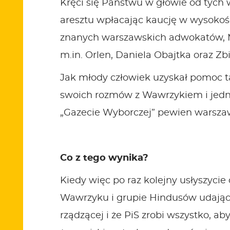
Kręci się Państwu w głowie od tych 
aresztu wpłacając kaucję w wysokości
znanych warszawskich adwokatów, Ma
m.in. Orlen, Daniela Obajtka oraz Zb
Jak młody człowiek uzyskał pomoc 
swoich rozmów z Wawrzykiem i jedny
„Gazecie Wyborczej” pewien warszaws
Co z tego wynika?
Kiedy więc po raz kolejny usłyszycie
Wawrzyku i grupie Hindusów udającyc
rządzącej i że PiS zrobi wszystko, 