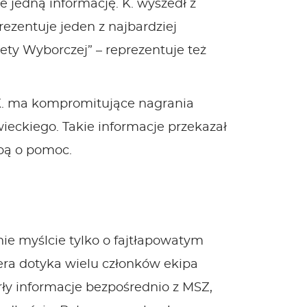
 jedną informację. K. wyszedł z
rezentuje jeden z najbardziej
ty Wyborczej” – reprezentuje też
K. ma kompromitujące nagrania
eckiego. Takie informacje przekazał
śbą o pomoc.
 nie myślcie tylko o fajtłapowatym
era dotyka wielu członków ekipa
rły informacje bezpośrednio z MSZ,