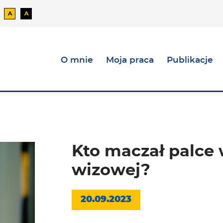
A
A
t domyślny
ntrast czarno-biały
Kontrast żółto-zielony
Kontrast czarno-zielony
O mnie
Moja praca
Publikacje
Kto maczał palce 
wizowej?
20.09.2023