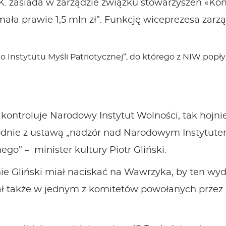
K. zasiada w zarządzie związku stowarzyszeń «Ko
mała prawie 1,5 mln zł”. Funkcję wiceprezesa zarząd
 Instytutu Myśli Patriotycznej”, do którego z NIW popłyn
kontroluje Narodowy Instytut Wolności, tak hojnie
Zgodnie z ustawą „nadzór nad Narodowym Instytu
o” – minister kultury Piotr Gliński.
e Gliński miał naciskać na Wawrzyka, by ten wyda
dał także w jednym z komitetów powołanych przez 