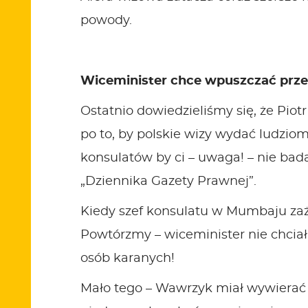
powody.
Wiceminister chce wpuszczać prz
Ostatnio dowiedzieliśmy się, że Piot
po to, by polskie wizy wydać ludzio
konsulatów by ci – uwaga! – nie bada
„Dziennika Gazety Prawnej”.
Kiedy szef konsulatu w Mumbaju zażą
Powtórzmy – wiceminister nie chciał,
osób karanych!
Mało tego – Wawrzyk miał wywierać n