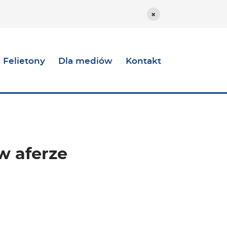
Ukryj opcje dostos
Felietony
Dla mediów
Kontakt
w aferze