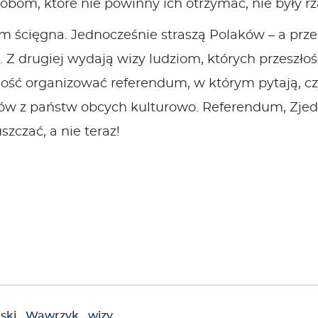
sobom, które nie powinny ich otrzymać, nie były r
ą im ścięgna. Jednocześnie straszą Polaków – a pr
 drugiej wydają wizy ludziom, których przeszłości
ność organizować referendum, w którym pytają, cz
antów z państw obcych kulturowo. Referendum, Zjed
szczać, a nie teraz!
ski
,
Wawrzyk
,
wizy