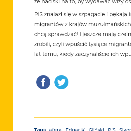
że naciski na to, by wydawać wizy o
PiS znalazł się w szpagacie i pękaj
migrantów z krajów muzułmańskich. Z
chcą sprawdzać! I jeszcze mają czel
zrobili, czyli wpuścić tysiące migr
lat temu, kiedy zaczynaliście ich wpu
Tagi:
afera
,
Edgar K
,
Gliński
,
PiS
,
Sikor