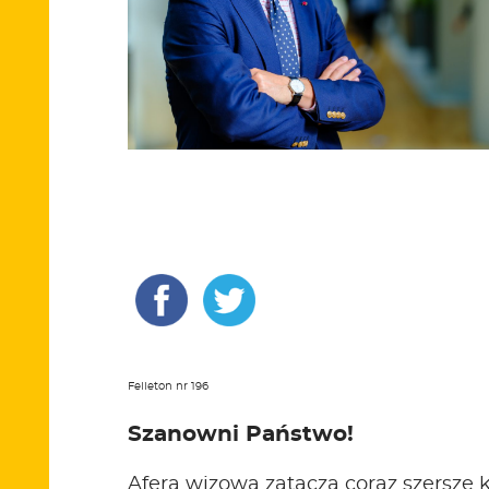
Felieton nr 196
Szanowni Państwo!
Afera wizowa zatacza coraz szersze 