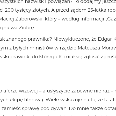
wszystkich nazwisk i powiązań? To dodajmy jeszcze
 200 tysięcy złotych. A przed sądem 25-latka rep
ciej Zaborowski, który – według informacji „Gaze
igniewa Ziobrę.
tak znanego prawnika? Niewykluczone, że Edgar 
m z byłych ministrów w rządzie Mateusza Morawi
ki prawnik, do którego K. miał się zgłosić z pro
 o aferze wizowej – a usłyszycie zapewne nie raz –
h ekipę filmową. Wiele wskazuje na to, że ta af
aby zamieść sprawę pod dywan. Do mnie także dota