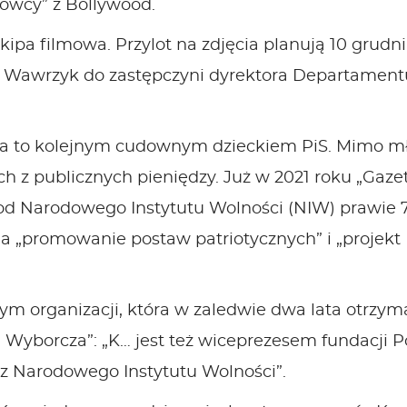
mowcy” z Bollywood.
 ekipa filmowa. Przylot na zdjęcia planują 10 grudn
ał Wawrzyk do zastępczyni dyrektora Departamen
t za to kolejnym cudownym dzieckiem PiS. Mimo mł
 z publicznych pieniędzy. Już w 2021 roku „Gazet
od Narodowego Instytutu Wolności (NIW) prawie 70
 Na „promowanie postaw patriotycznych” i „projek
ym organizacji, która w zaledwie dwa lata otrzym
Wyborcza”: „K… jest też wiceprezesem fundacji Pol
 z Narodowego Instytutu Wolności”.