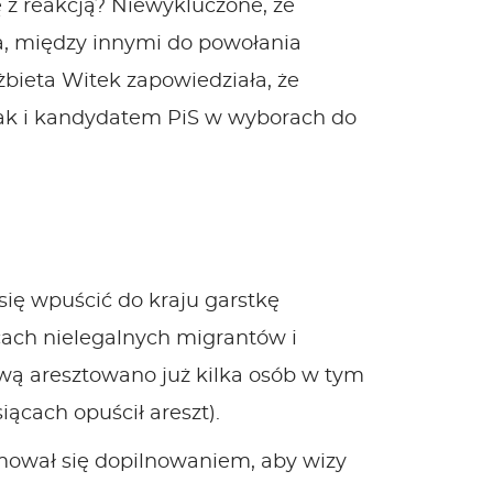
ę z reakcją? Niewykluczone, że
a, między innymi do powołania
lżbieta Witek zapowiedziała, że
jak i kandydatem PiS w wyborach do
się wpuścić do kraju garstkę
cach nielegalnych migrantów i
awą aresztowano już kilka osób w tym
ącach opuścił areszt).
mował się dopilnowaniem, aby wizy