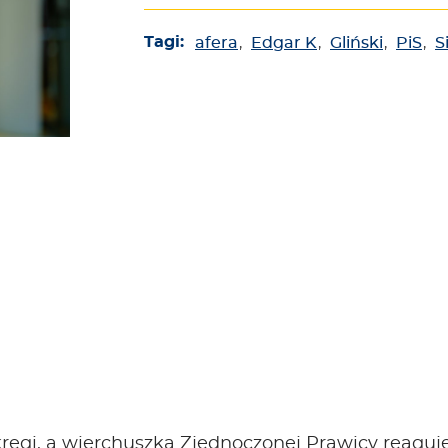
Tagi:
afera
,
Edgar K
,
Gliński
,
PiS
,
S
kręgi, a wierchuszka Zjednoczonej Prawicy reaguj