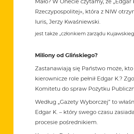
Mało? W Onecie czytamy, że „Edgar 
Rzeczypospolitej», która z NIW otrzy
Iuris, Jerzy Kwaśniewski.
jest także „członkiem zarządu Kujawskiego
Miliony od Glińskiego?
Zastanawiają się Państwo może, kto 
kierownicze role pełnił Edgar K.? 
Komitetu do spraw Pożytku Publiczneg
Według „Gazety Wyborczej” to właśni
Edgar K. – który swego czasu zasia
procesie pośrednikiem.