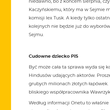
niedawno, bo z końcem sierpnia, czyl
Kaczyńskiemu, który ma w Sejmie m
komisji
lex Tusk
. A kiedy tylko osta
kolejnych nie będzie już do wyboró
Sejmu.
Cudowne dziecko PiS
Być może cała ta sprawa wyda się ko
Hindusów udających aktorów. Proszę 
grubych milionach złotych łapówek. 
bliskiego współpracownika Wawrzyka,
Według informacji Onetu to właśnie