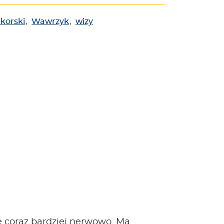
ikorski
,
Wawrzyk
,
wizy
e coraz bardziej nerwowo. Ma