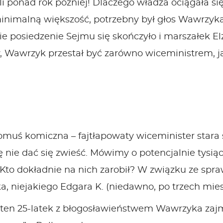
i ponad rok później! Dlaczego władza ociągała si
inimalną większość, potrzebny był głos Wawrzyk
tnie posiedzenie Sejmu się skończyło i marszałek E
w, Wawrzyk przestał być zarówno wiceministrem, 
muś komiczna – fajtłapowaty wiceminister stara 
nie dać się zwieść. Mówimy o potencjalnie tysią
Kto dokładnie na nich zarobił? W związku ze spr
 niejakiego Edgara K. (niedawno, po trzech miesi
 ten 25-latek z błogosławieństwem Wawrzyka zaj