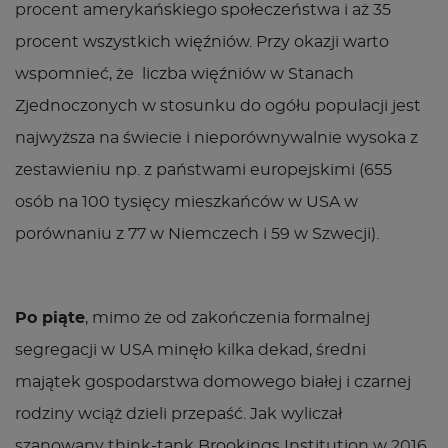
procent amerykańskiego społeczeństwa i aż 35
procent wszystkich więźniów. Przy okazji warto
wspomnieć, że liczba więźniów w Stanach
Zjednoczonych w stosunku do ogółu populacji jest
najwyższa na świecie i nieporównywalnie wysoka z
zestawieniu np. z państwami europejskimi (655
osób na 100 tysięcy mieszkańców w USA w
porównaniu z 77 w Niemczech i 59 w Szwecji).
Po piąte
, mimo że od zakończenia formalnej
segregacji w USA minęło kilka dekad, średni
majątek gospodarstwa domowego białej i czarnej
rodziny wciąż dzieli przepaść. Jak wyliczał
szanowany think-tank Brookings Institution w 2016