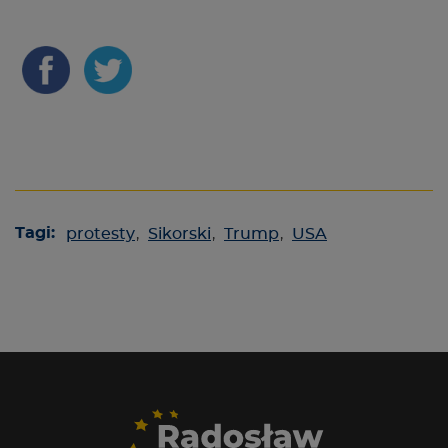
Tagi:
protesty
,
Sikorski
,
Trump
,
USA