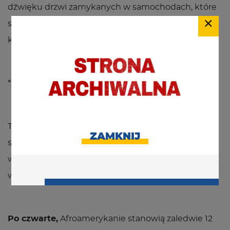
dźwięku drzwi zamykanych w samochodach, które
×
słyszał, kiedy przechodził przez ulicę, czy białych
kobietach, które bały się jechać z nim windą.
***
Te doświadczenia mają przełożenie na konkretne
ZAMKNIJ
statystyki. I tu dochodzimy do głębszych przyczyn
wyjaśniających, dlaczego wydarzenia w Minneapolis
wywołały taką eksplozję gniewu.
Po czwarte,
Afroamerykanie stanowią zaledwie 12