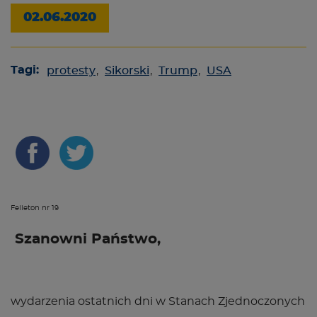
02.06.2020
Tagi:
protesty
,
Sikorski
,
Trump
,
USA
Felieton nr 19
Szanowni Państwo,
wydarzenia ostatnich dni w Stanach Zjednoczonych