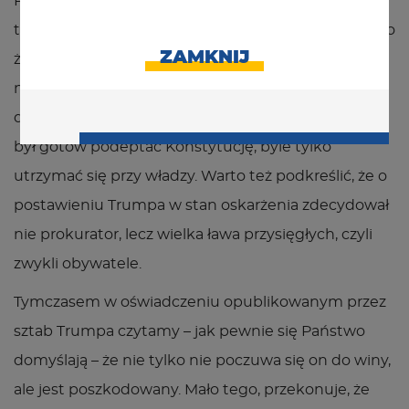
Prokuratura przekonuje, że były prezydent – wbrew
temu co mówi – doskonale wiedział, że nie doszło do
ZAMKNIJ
żadnych fałszerstw, że wybory przegrał uczciwie, że
nie ma prawa podważać ich wyniku i że to, czego
domagał się od Pence’a byłoby przestępstwem. Ale
był gotów podeptać Konstytucję, byle tylko
utrzymać się przy władzy. Warto też podkreślić, że o
postawieniu Trumpa w stan oskarżenia zdecydował
nie prokurator, lecz wielka ława przysięgłych, czyli
zwykli obywatele.
Tymczasem w oświadczeniu opublikowanym przez
sztab Trumpa czytamy – jak pewnie się Państwo
domyślają – że nie tylko nie poczuwa się on do winy,
ale jest poszkodowany. Mało tego, przekonuje, że