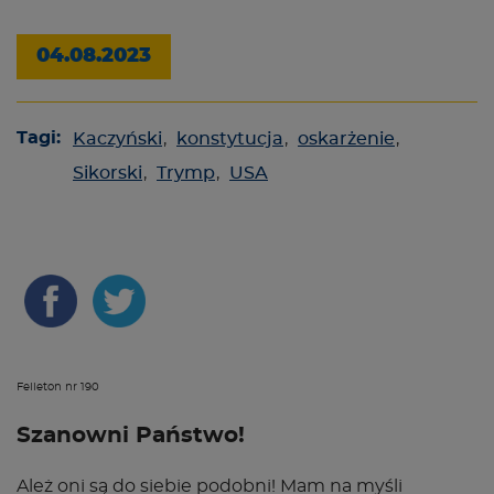
04.08.2023
Tagi:
Kaczyński
,
konstytucja
,
oskarżenie
,
Sikorski
,
Trymp
,
USA
Felieton nr 190
Szanowni Państwo!
Ależ oni są do siebie podobni! Mam na myśli