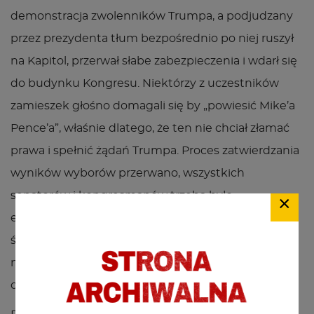
demonstracja zwolenników Trumpa, a podjudzany
przez prezydenta tłum bezpośrednio po niej ruszył
na Kapitol, przerwał słabe zabezpieczenia i wdarł się
do budynku Kongresu. Niektórzy z uczestników
zamieszek głośno domagali się by „powiesić Mike’a
Pence’a”, właśnie dlatego, że ten nie chciał złamać
prawa i spełnić żądań Trumpa. Proces zatwierdzania
wyników wyborów przerwano, wszystkich
senatorów i kongresmanów trzeba było
×
ewakuować. W ataku byli ranni oraz ofiary
śmiertelne, kilkuset osobom postawiono zarzuty,
niektórzy już usłyszeli wyroki. Teraz do grona
oskarżonych dołączył Trump.