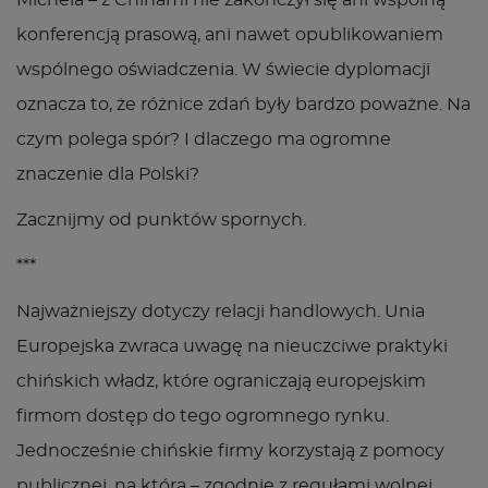
Michela – z Chinami nie zakończył się ani wspólną
konferencją prasową, ani nawet opublikowaniem
wspólnego oświadczenia. W świecie dyplomacji
oznacza to, że różnice zdań były bardzo poważne. Na
czym polega spór? I dlaczego ma ogromne
znaczenie dla Polski?
Zacznijmy od punktów spornych.
***
Najważniejszy dotyczy relacji handlowych. Unia
Europejska zwraca uwagę na nieuczciwe praktyki
chińskich władz, które ograniczają europejskim
firmom dostęp do tego ogromnego rynku.
Jednocześnie chińskie firmy korzystają z pomocy
publicznej, na którą – zgodnie z regułami wolnej