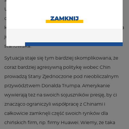
się bardzo trudne. Planowany na wrzesień szczyt
Unia Europejska-Chiny w Lipsku już został
ZAMKNIJ
odwołany. Oficjalnym powodem jest pandemia
koronawirusa, ale wiele wskazuje na to, że przyczyna
jest inna – niezdolność do uzgodnienia wspólnego
stanowiska.
Sytuacja staje się tym bardziej skomplikowana, że
coraz bardziej agresywną politykę wobec Chin
prowadzą Stany Zjednoczone pod nieobliczalnym
przywództwem Donalda Trumpa. Amerykanie
wywierają też na swoich sojuszników presję, by ci
znacząco ograniczyli współpracę z Chinami i
całkowicie zamknęli część swoich rynków dla
chińskich firm, np. firmy Huawei. Wiemy, że taka