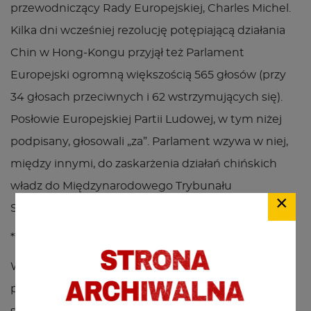
przewodniczący Rady Europejskiej, Charles Michel.
Kilka dni wcześniej rezolucję potępiającą działania
Chin w Hong-Kongu przyjął też Parlament
Europejski ogromną większością 565 głosów (przy
34 głosach przeciwnych i 62 wstrzymujących się).
Posłowie Europejskiej Partii Ludowej, w tym niżej
podpisany, głosowali „za”. Parlament wzywa w niej,
między innymi, do zaskarżenia działań chińskich
władz do Międzynarodowego Trybunału
×
Sprawiedliwości w Hadze.
***
Wszystkie te czynniki sprawiają, że osiągnięcie
porozumienia z Chinami w najbliższym czasie staje