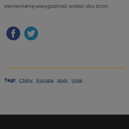
elementarną wiarygodność wobec obu stron.
Tagi:
Chiny
,
Europa
,
spór
,
Unia