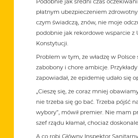
Podobnie jak średni czas oczekiwani
płatnym ubezpieczeniem zdrowotnym i
czym świadczą, znów, nie moje odczuc
podobnie jak rekordowe wsparcie z UE
Konstytucji.
Problem w tym, że władzę w Polsce s
zabobony i chore ambicje. Przykład
zapowiadał, że epidemię udało się 
„Cieszę się, że coraz mniej obawiamy 
nie trzeba się go bać. Trzeba pójść 
wybory”, mówił premier. Nie mam pret
szef rządu kłamał, chociaż doskonale 
A co robi Główny Inspektor Sanitarny,