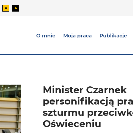
A
A
t domyślny
ntrast czarno-biały
Kontrast żółto-zielony
Kontrast czarno-zielony
O mnie
Moja praca
Publikacje
Minister Czarnek
personifikacją p
szturmu przeciwk
Oświeceniu