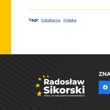
Tagi:
Edukacja
,
Polska
ZNA