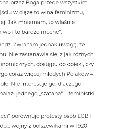
orzona przez Boga przede wszystkim
jściu w ciążę to wina feminizmu,
wej. Jak mniemam, to właśnie
niwo i to bardzo mocne”.
wiedź. Zwracam jednak uwagę, że
u. Nie zastanawia się, z jak różnych
konomicznych, dostępu do opieki, czy
aczego coraz więcej młodych Polaków –
óle. Nie interesuje go, dlaczego
nalazł jednego „szatana” – feministki
eci” porównuje protesty osób LGBT
 do… wojny z bolszewikami w 1920