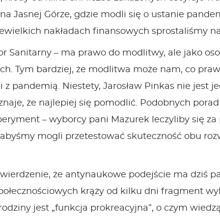
na Jasnej Górze, gdzie modli się o ustanie pandem
iewielkich nakładach finansowych sprostaliśmy 
or Sanitarny – ma prawo do modlitwy, ale jako os
. Tym bardziej, że modlitwa może nam, co prawd
 z pandemią. Niestety, Jarosław Pinkas nie jest 
znaje, że najlepiej się pomodlić. Podobnych porad
ryment – wyborcy pani Mazurek leczyliby się za
yśmy mogli przetestować skuteczność obu rozwią
twierdzenie, że antynaukowe podejście ma dziś pa
ołecznościowych krąży od kilku dni fragment wy
dziny jest „funkcja prokreacyjna”, o czym wiedzą