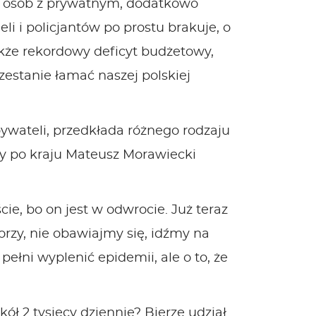
zba osób z prywatnym, dodatkowo
i i policjantów po prostu brakuje, o
także rekordowy deficyt budżetowy,
zestanie łamać naszej polskiej
ywateli, przedkłada różnego rodzaju
cy po kraju Mateusz Morawiecki
cie, bo on jest w odwrocie. Już teraz
iorzy, nie obawiajmy się, idźmy na
ełni wyplenić epidemii, ale o to, że
ół 2 tysięcy dziennie? Bierze udział