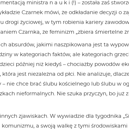
mentacją ministra n a u k i (!) – została zaś stw
ładzie Czarnek mówi, że odkładanie decyzji o za
u drogi życiowej, w tym robienia kariery zawodo
daniem Czarnka, że feminizm „zbiera śmiertelne ż
ich absurdów, jakimi naszpikowana jest ta wypo
iny w kategoriach faktów, ale kategoriach grzech
a dzieci później niż kiedyś – chociażby powodów e
, która jest niezależna od płci. Nie analizuje, dl
cy – nie chce brać ślubu kościelnego lub ślubu w og
ązkach nieformalnych. Nie szuka przyczyn, bo już z
nych zjawiskach. W wywiadzie dla tygodnika „Si
i komunizmu, a swoją walkę z tymi środowiskami