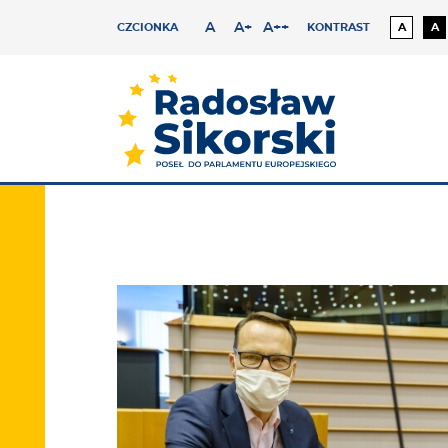
A
A+
A++
CZCIONKA
KONTRAST
A
A
Czcionka lekko powiększona
Czcionka średnia
Czcionka duża
Kontras
Ko