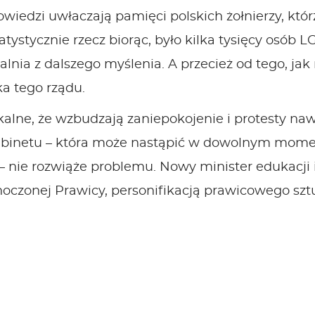
wiedzi uwłaczają pamięci polskich żołnierzy, którz
tystycznie rzecz biorąc, było kilka tysięcy osób L
lnia z dalszego myślenia. A przecież od tego, jak
ka tego rządu.
alne, że wzbudzają zaniepokojenie i protesty naw
abinetu – która może nastąpić w dowolnym momenc
– nie rozwiąże problemu. Nowy minister edukacji i
noczonej Prawicy, personifikacją prawicowego sz