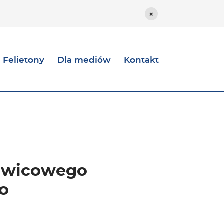
Ukryj opcje dostos
Felietony
Dla mediów
Kontakt
rawicowego
o