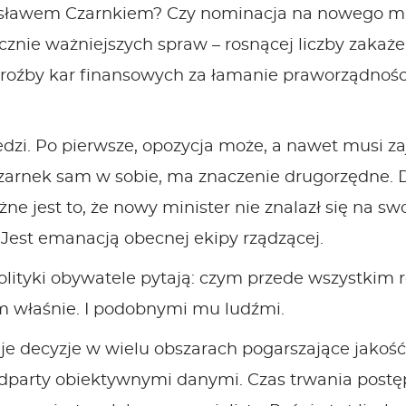
ławem Czarnkiem? Czy nominacja na nowego minis
nie ważniejszych spraw – rosnącej liczby zakażeń
 groźby kar finansowych za łamanie praworządnośc
zi. Po pierwsze, opozycja może, a nawet musi z
arnek sam w sobie, ma znaczenie drugorzędne. Dzi
ne jest to, że nowy minister nie znalazł się na 
Jest emanacją obecnej ekipy rządzącej.
lityki obywatele pytają: czym przede wszystkim ró
m właśnie. I podobnymi mu ludźmi.
je decyzje w wielu obszarach pogarszające jakość
 podparty obiektywnymi danymi. Czas trwania pos