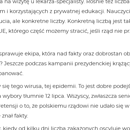
a na wizytę u lekarza-specjalisty. Rośnie też lic
 korzystających z prywatnej edukacji. Nauczyciel
ia, ale konkretne liczby. Konkretną liczbą jest 
, którego część możemy stracić, jeśli rząd nie pr
prawuje ekipa, która nad fakty oraz dobrostan ob
y? Jeszcze podczas kampanii prezydenckiej krążą
opanować.
się tego wirusa, tej epidemii. To jest dobre podejś
na wybory tłumnie 12 lipca. Wszyscy, zwłaszcza sen
ensji o to, że polskiemu rządowi nie udało się w p
znał fakty.
 kiedy od kilku dni liczba zakażonych oscyluje wok