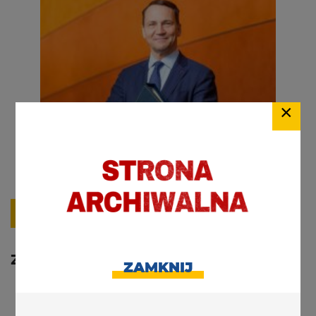
×
17.02.2021
Zamach PiS na polską naukę
ZAMKNIJ